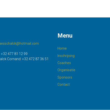
Menu
maesschalck@hotmail.com
Home
:
+32 477 81 12 99
Inschrijving
alck Cornand:
+32 472 87 36 51
Coaches
Organisatie
Sponsors
Contact