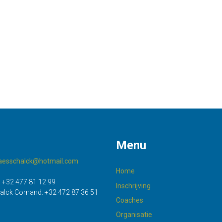
Menu
maesschalck@hotmail.com
Home
:
+32 477 81 12 99
Inschrijving
alck Cornand:
+32 472 87 36 51
Coaches
Organisatie