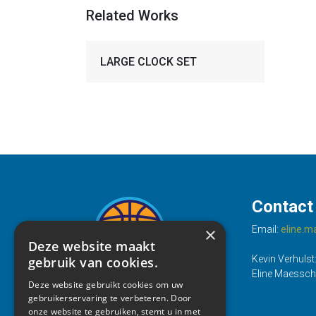
Related Works
LARGE CLOCK SET
Contact
×
Email:
eline.
Deze website maakt
Kevin Verhulst
gebruik van cookies.
Eline Maessch
Deze website gebruikt cookies om uw
gebruikerservaring te verbeteren. Door
onze website te gebruiken, stemt u in met