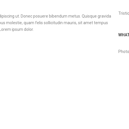
Tristi
adipiscing ut. Donec posuere bibendum metus. Quisque gravida
bus molestie, quam felis sollicitudin mauris, sit amet tempus
 Lorem ipsum dolor.
WHAT
Photo