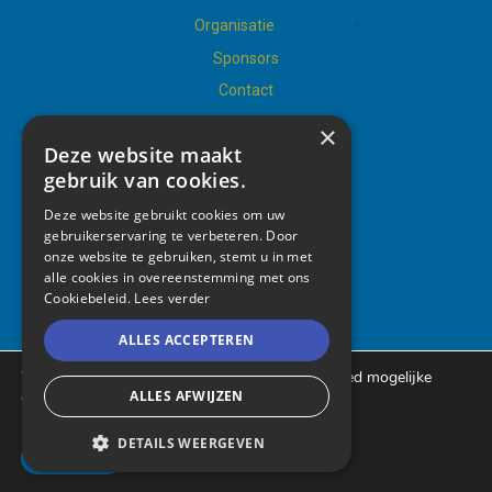
Organisatie
Sponsors
Contact
×
Deze website maakt
gebruik van cookies.
Social
Deze website gebruikt cookies om uw
gebruikerservaring te verbeteren. Door
onze website te gebruiken, stemt u in met
alle cookies in overeenstemming met ons
Cookiebeleid.
Lees verder
ALLES ACCEPTEREN
Copyright ©2021 Denderdal, All Rights Reserved
We maken gebruik van cookies om je een zo goed mogelijke
ervaring te geven.
ALLES AFWIJZEN
Meer informatie vind je in ons
cookiebeleid
.
Sitemap
–
Cookie Policy
–
Privacy Policy
DETAILS WEERGEVEN
Accepteer
Webdesign door
Conversal
STRIKT NOODZAKELIJK